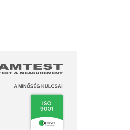
A MINŐSÉG KULCSA!