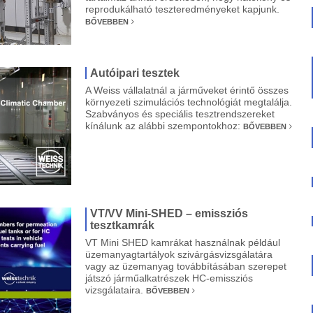
reprodukálható teszteredményeket kapjunk.
BŐVEBBEN
Autóipari tesztek
A Weiss vállalatnál a járműveket érintő összes
környezeti szimulációs technológiát megtalálja.
Szabványos és speciális tesztrendszereket
kínálunk az alábbi szempontokhoz:
BŐVEBBEN
VT/VV Mini-SHED – emissziós
tesztkamrák
VT Mini SHED kamrákat használnak például
üzemanyagtartályok szivárgásvizsgálatára
vagy az üzemanyag továbbításában szerepet
játszó járműalkatrészek HC-emissziós
vizsgálataira.
BŐVEBBEN