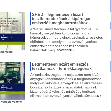
SHED – légmentesen lezárt
tesztberendezések a kipárolgási
emissziók meghatározásához
A Weiss Umwelttechnik által gyártott SHED-
kamrák, melyekben kondicionálható a
hőmérséklet, megfelelnek azoknak a részletes
előírásoknak, amelyeket a szabványosított
emissziókorlátozó rendelkezésekben
határoztak meg.
BŐVEBBEN
Légmentesen lezárt emissziós
tesztkamrák – termékkategóriák
Az emisszióvizsgálatok célja azon nem kívánt
anyagok koncentrációjának a meghatározása,
melyeket különféle anyagok és az alkatrészek
bocsátanak ki. Ezek a vizsgálatok napjaink
biztonságértékelési és minőségellenőrzési
eljárásaiban szabványossá váltak
BŐVEBBEN