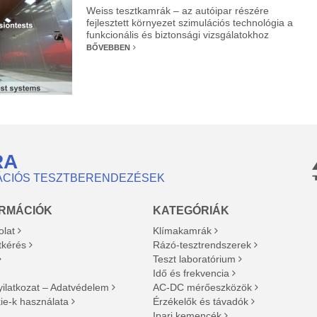
Weiss tesztkamrák – az autóipar részére
fejlesztett környezet szimulációs technológia a
funkcionális és biztonsági vizsgálatokhoz
BŐVEBBEN
RA
ÁCIÓS TESZTBERENDEZÉSEK
ORMÁCIÓK
KATEGÓRIÁK
olat
Klímakamrák
tkérés
Rázó-tesztrendszerek
Teszt laboratórium
Idő és frekvencia
yilatkozat – Adatvédelem
AC-DC mérőeszközök
ie-k használata
Érzékelők és távadók
Ipari kemencék