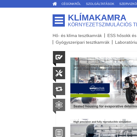
CÉGÜNKRŐL
SZOLGÁLTATÁSOK
SZERVIZK
KLÍMAKAMRA
KÖRNYEZETSZIMULÁCIÓS 
Hő- és klíma tesztkamrák
ESS hősokk és
Gyógyszeripari tesztkamrák
Laboratóri