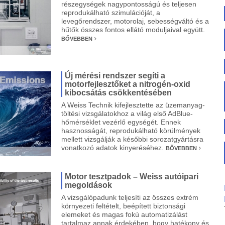
részegységek nagypontosságú és teljesen
reprodukálható szimulációját, a
levegőrendszer, motorolaj, sebességváltó és a
hűtők összes fontos ellátó moduljaival együtt.
BŐVEBBEN
Új mérési rendszer segíti a
motorfejlesztőket a nitrogén-oxid
kibocsátás csökkentésében
A Weiss Technik kifejlesztette az üzemanyag-
töltési vizsgálatokhoz a világ első AdBlue-
hőmérséklet vezérlő egységét. Ennek
hasznosságát, reprodukálható körülmények
mellett vizsgálják a későbbi sorozatgyártásra
vonatkozó adatok kinyeréséhez.
BŐVEBBEN
Motor tesztpadok – Weiss autóipari
megoldások
A vizsgálópadunk teljesíti az összes extrém
környezeti feltételt, beépített biztonsági
elemeket és magas fokú automatizálást
tartalmaz annak érdekében, hogy hatékony és