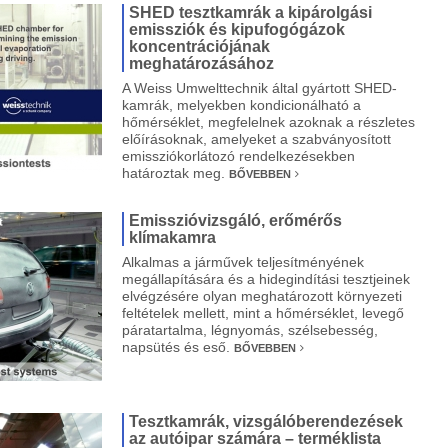
SHED tesztkamrák a kipárolgási
emissziók és kipufogógázok
koncentrációjának
meghatározásához
A Weiss Umwelttechnik által gyártott SHED-
kamrák, melyekben kondicionálható a
hőmérséklet, megfelelnek azoknak a részletes
előírásoknak, amelyeket a szabványosított
emissziókorlátozó rendelkezésekben
határoztak meg.
BŐVEBBEN
Emisszióvizsgáló, erőmérős
klímakamra
Alkalmas a járművek teljesítményének
megállapítására és a hidegindítási tesztjeinek
elvégzésére olyan meghatározott környezeti
feltételek mellett, mint a hőmérséklet, levegő
páratartalma, légnyomás, szélsebesség,
napsütés és eső.
BŐVEBBEN
Tesztkamrák, vizsgálóberendezések
az autóipar számára – terméklista