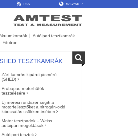
RSS
MAGYAR
ákuumkamrák
Autóipari tesztkamrák
Fitotron
SHED TESZTKAMRÁK
Zárt kamrás kipárolgásmérő
(SHED)
Próbapad motorhűtők
tesztelésére
Új mérési rendszer segíti a
motorfejlesztőket a nitrogén-oxid
kibocsátás csökkentésében
Motor tesztpadok – Weiss
autóipari megoldások
Autóipari tesztek