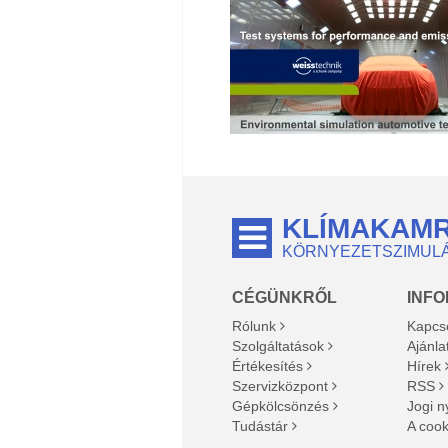
KLÍMAKAM
KÖRNYEZETSZIMUL
CÉGÜNKRŐL
INF
Rólunk
Kapcs
Szolgáltatások
Ajánla
Értékesítés
Hírek
Szervizközpont
RSS
Gépkölcsönzés
Jogi n
Tudástár
A cook