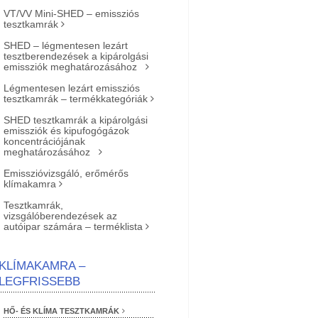
VT/VV Mini-SHED – emissziós
tesztkamrák
SHED – légmentesen lezárt
tesztberendezések a kipárolgási
emissziók meghatározásához
Légmentesen lezárt emissziós
tesztkamrák – termékkategóriák
SHED tesztkamrák a kipárolgási
emissziók és kipufogógázok
koncentrációjának
meghatározásához
Emisszióvizsgáló, erőmérős
klímakamra
Tesztkamrák,
vizsgálóberendezések az
autóipar számára – terméklista
KLÍMAKAMRA –
LEGFRISSEBB
HŐ- ÉS KLÍMA TESZTKAMRÁK