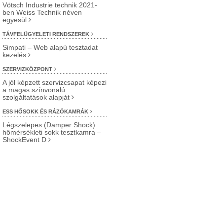
Vötsch Industrie technik 2021-
ben Weiss Technik néven
egyesül
TÁVFELÜGYELETI RENDSZEREK
Simpati – Web alapú tesztadat
kezelés
SZERVIZKÖZPONT
A jól képzett szervizcsapat képezi
a magas színvonalú
szolgáltatások alapját
ESS HŐSOKK ÉS RÁZÓKAMRÁK
Légszelepes (Damper Shock)
hőmérsékleti sokk tesztkamra –
ShockEvent D