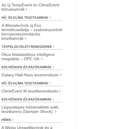
Az új TempEvent és ClimeEvent
klímakamrák
HŐ- ÉS KLÍMA TESZTKAMRÁK
A Weisstechnik új Eco
termékcsaládja – szabványosított
környezetszimulációs
tesztkamrák
TÁVFELÜGYELETI RENDSZEREK
Okos feladatokhoz intelligens
megoldás – OPC UA
ESS HŐSOKK ÉS RÁZÓKAMRÁK
Galaxy Halt-Hass tesztrendszer
HŐ- ÉS KLÍMA TESZTKAMRÁK
ClimeEvent M tesztberendezés
ESS HŐSOKK ÉS RÁZÓKAMRÁK
Légszelepes hőmérsékleti sokk
tesztkamra (Damper Shock)
HÍREK
A Weiss Umwelttechnik és a