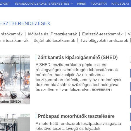
ÖZPONT
TERMÉKTANÁCSADÁS, ÉRTÉKESÍTÉS
HÍREK
TUDÁSTÁR
KAPCSOLAT
TESZTBERENDEZÉSEK
 rázókamrák
Időjárás és IP tesztkamrák
Emisszió-tesztkamrák
V
umi tesztkamrák
Bejárható tesztkamrák
Távfelügyeleti rendszerek
Zárt kamrás kipárolgásmérő (SHED)
A SHED tesztkamrákat a gépkocsik és
részegységek szénhidrogén-kibocsátásának
mérésére használják. Az ellenőrzés a
tesztkamrában történik, amely az eredmények
dokumentálásához szükséges technológiával
és szoftverrel van felszerelve.
BŐVEBBEN
Próbapad motorhűtők tesztelésére
A motorhűtő rendszerek tesztpados vizsgálata
lehetővé teszi a levegő és folyadék