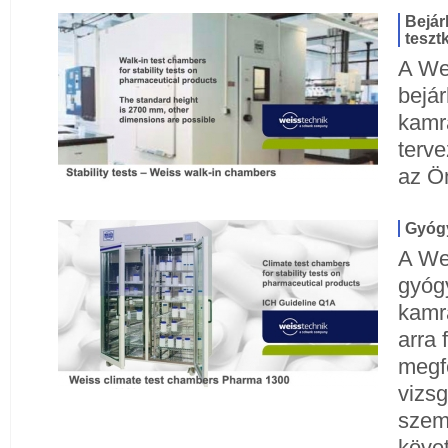
Bejár
teszt
A We
bejár
kamrá
terve
az Ö
Gyógy
A We
gyóg
kamra
arra 
megfe
vizsg
szem
köve