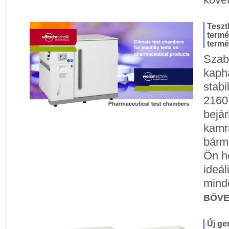
Teszt
termé
termé
Szab
kaph
stabi
2160 
bejár
kamr
bármi
Ön h
ideál
mind
BŐV
Új ge