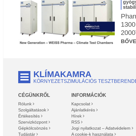
gyógy
stabi
Phar
1300
2000
BŐV
KLÍMAKAMRA
KÖRNYEZETSZIMULÁCIÓS TESZTBEREND
CÉGÜNKRŐL
INFORMÁCIÓK
Rólunk
Kapcsolat
Szolgáltatások
Ajánlatkérés
Értékesítés
Hírek
Szervizközpont
RSS
Gépkölcsönzés
Jogi nyilatkozat – Adatvédelem
Tudástár
A cookie-k használata