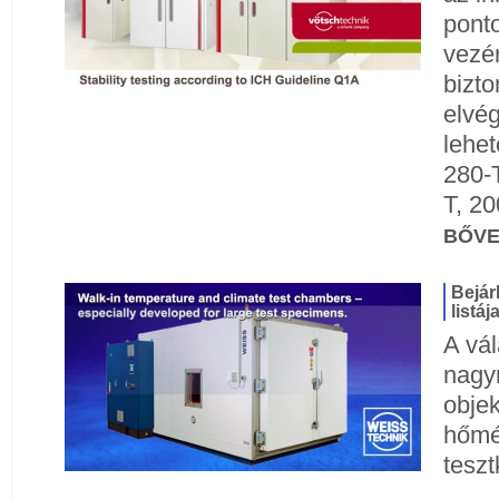
ponto
vezér
bizt
elvég
lehe
280-T
T, 20
BŐV
Bejár
listáj
A vá
nagy
obje
hőmér
tesz