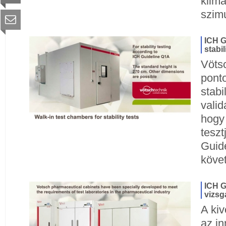
klima
szim
ICH G
stabi
Vötsc
pont
stabi
valid
hogy
teszt
Guid
köve
ICH G
vizsg
A kiv
az in