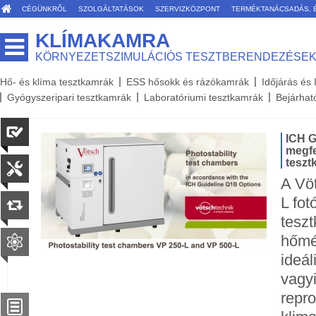
CÉGÜNKRŐL
SZOLGÁLTATÁSOK
SZERVIZKÖZPONT
TERMÉKTANÁCSADÁS, 
KLÍMAKAMRA
KÖRNYEZETSZIMULÁCIÓS TESZTBERENDEZÉSE
Hő- és klíma tesztkamrák
ESS hősokk és rázókamrák
Időjárás és
Gyógyszeripari tesztkamrák
Laboratóriumi tesztkamrák
Bejárhat
ICH G
megfe
teszt
A Vö
L fot
teszt
hőmé
ideál
vagy
repro