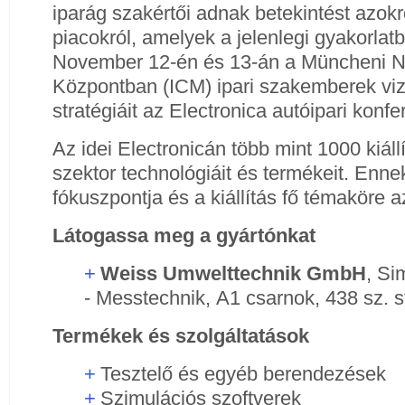
iparág szakértői adnak betekintést azokr
piacokról, amelyek a jelenlegi gyakorla
November 12-én és 13-án a Müncheni N
Központban (ICM) ipari szakemberek vizs
stratégiáit az Electronica autóipari konfe
Az idei Electronicán több mint 1000 kiáll
szektor technológiáit és termékeit. Enne
fókuszpontja és a kiállítás fő témaköre a
Látogassa meg a gyártónkat
Weiss Umwelttechnik GmbH
,
Si
- Messtechnik,
A1 csarnok, 438 sz. 
Termékek és szolgáltatások
Tesztelő és egyéb berendezések
Szimulációs szoftverek