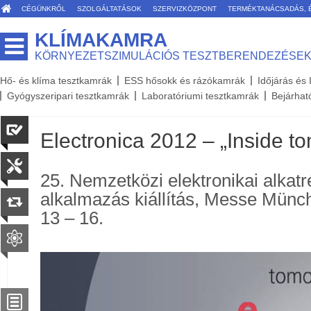
CÉGÜNKRŐL
SZOLGÁLTATÁSOK
SZERVIZKÖZPONT
TERMÉKTANÁCSADÁS, 
KLÍMAKAMRA
KÖRNYEZETSZIMULÁCIÓS TESZTBERENDEZÉSE
Hő- és klíma tesztkamrák
ESS hősokk és rázókamrák
Időjárás és
Gyógyszeripari tesztkamrák
Laboratóriumi tesztkamrák
Bejárhat
Electronica 2012 – „Inside t
25. Nemzetközi elektronikai alkat
alkalmazás kiállítás, Messe Mün
13 – 16.