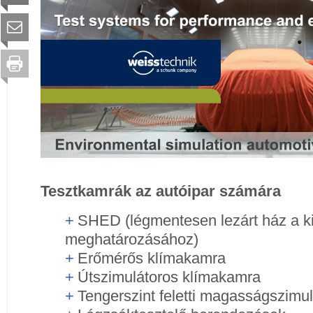
Tesztkamrák az autóipar számára
SHED (légmentesen lezárt ház a k
meghatározásához)
E
rőmérős klímakamra
Ú
tszimulátoros klímakamra
T
engerszint feletti magasságszimu