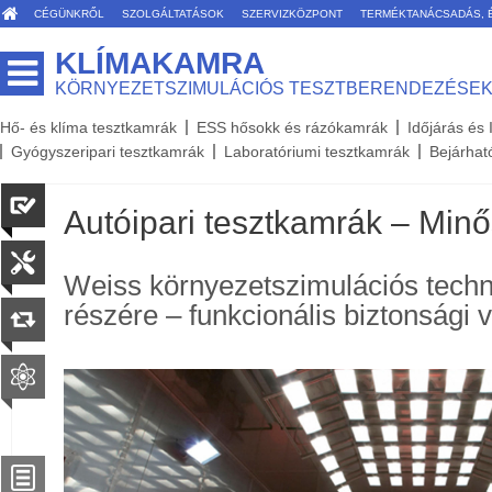
CÉGÜNKRŐL
SZOLGÁLTATÁSOK
SZERVIZKÖZPONT
TERMÉKTANÁCSADÁS, 
KLÍMAKAMRA
KÖRNYEZETSZIMULÁCIÓS TESZTBERENDEZÉSE
Hő- és klíma tesztkamrák
ESS hősokk és rázókamrák
Időjárás és
Gyógyszeripari tesztkamrák
Laboratóriumi tesztkamrák
Bejárhat
Autóipari tesztkamrák – Mi
Weiss környezetszimulációs techn
részére – funkcionális biztonsági 