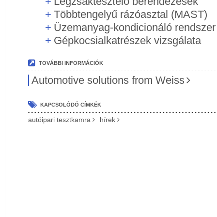
L
égzsáktesztelő berendezések
T
öbbtengelyű rázóasztal (MAST)
Üzemanyag-kondicionáló rendszer
G
épkocsialkatrészek vizsgálata
TOVÁBBI INFORMÁCIÓK
Automotive solutions from Weiss
KAPCSOLÓDÓ CÍMKÉK
autóipari tesztkamra
hírek