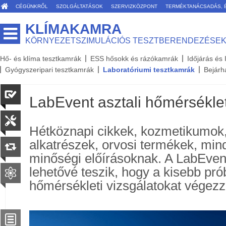
CÉGÜNKRŐL
SZOLGÁLTATÁSOK
SZERVIZKÖZPONT
TERMÉKTANÁCSADÁS, 
KLÍMAKAMRA
KÖRNYEZETSZIMULÁCIÓS TESZTBERENDEZÉSE
Hő- és klíma tesztkamrák
ESS hősokk és rázókamrák
Időjárás és
Gyógyszeripari tesztkamrák
Laboratóriumi tesztkamrák
Bejárh
LabEvent asztali hőmérsékle
Hétköznapi cikkek, kozmetikumok, 
alkatrészek, orvosi termékek, mind
minőségi előírásoknak. A LabEven
lehetővé teszik, hogy a kisebb pró
hőmérsékleti vizsgálatokat végezz