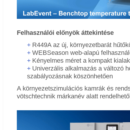
Felhasználói előnyök áttekintése
R449A az új, környezetbarát hűtő
WEBSeason web-alapú felhasználó
Kényelmes méret a kompakt kiala
Univerzális alkalmazás a változó h
szabályozásnak köszönhetően
A környezetszimulációs kamrák és rends
vötschtechnik márkanév alatt rendelhet