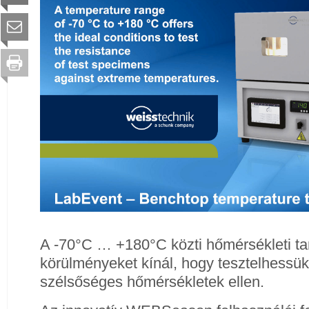
A -70°C … +180°C közti hőmérsékleti ta
körülményeket kínál, hogy tesztelhessük 
szélsőséges hőmérsékletek ellen.