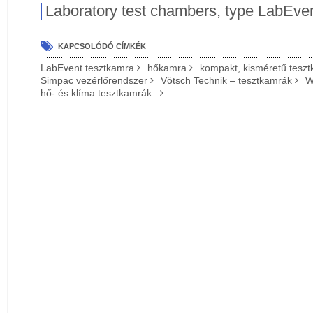
Laboratory test chambers, type LabEve
KAPCSOLÓDÓ CÍMKÉK
LabEvent tesztkamra
hőkamra
kompakt, kisméretű tesz
Simpac vezérlőrendszer
Vötsch Technik – tesztkamrák
W
hő- és klíma tesztkamrák