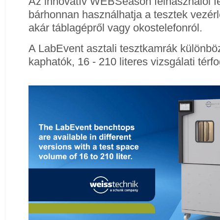
Az innovatív WEBSeason felhasználói fe
bárhonnan használhatja a tesztek vezérl
akár táblagépről vagy okostelefonról.
A LabEvent asztali tesztkamrák különbö
kaphatók, 16 - 210 literes vizsgálati térfo