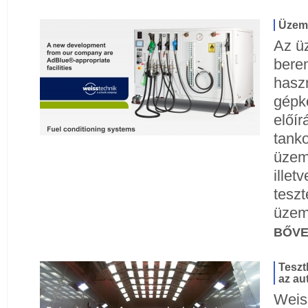
Üzem
Az ü
bere
haszn
gépko
előí
tanko
üzem
illet
teszt
üzem
BŐV
Teszt
az au
Weis