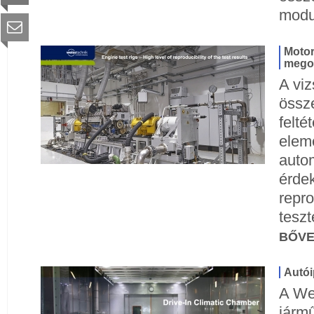
modul
Motor
mego
A viz
össz
felté
elem
autom
érde
repr
tesz
BŐV
Autói
A Wei
jármű