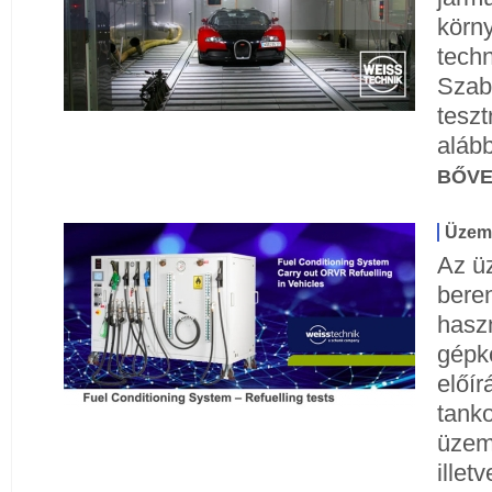
körny
techn
Szab
teszt
aláb
BŐV
Üzem
Az ü
bere
haszn
gépko
előí
tanko
üzem
illet