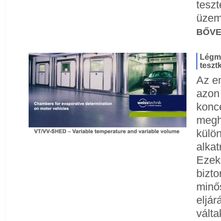
teszt
üzem
BŐV
Légme
teszt
Az em
azon
konc
megh
külö
alkat
Ezek 
bizto
minő
eljá
vált