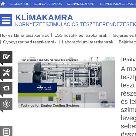
CÉGÜNKRŐL
SZOLGÁLTATÁSOK
SZERVIZKÖZPONT
TERMÉKTANÁCSADÁS, 
KLÍMAKAMRA
KÖRNYEZETSZIMULÁCIÓS TESZTBERENDEZÉSE
Hő- és klíma tesztkamrák
ESS hősokk és rázókamrák
Időjárás és
Gyógyszeripari tesztkamrák
Laboratóriumi tesztkamrák
Bejárhat
Próba
A mo
teszt
teszi
rész
és te
szimu
leveg
sebe
össze