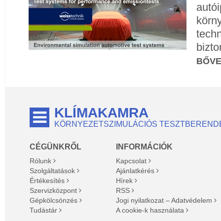
autói
körn
techn
bizto
BŐV
KLÍMAKAMRA
KÖRNYEZETSZIMULÁCIÓS TESZTBEREND
CÉGÜNKRŐL
INFORMÁCIÓK
Rólunk
Kapcsolat
Szolgáltatások
Ajánlatkérés
Értékesítés
Hírek
Szervizközpont
RSS
Gépkölcsönzés
Jogi nyilatkozat – Adatvédelem
Tudástár
A cookie-k használata