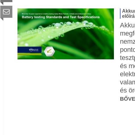
Akkum
előír
Akku
megf
nemz
pont
teszt
és me
elekt
valam
és ör
BŐV