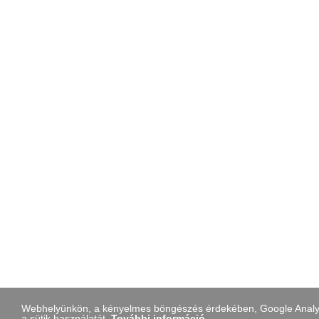
Webhelyünkön, a kényelmes böngészés érdekében, Google Analytic
a sütik használatát.
További információ