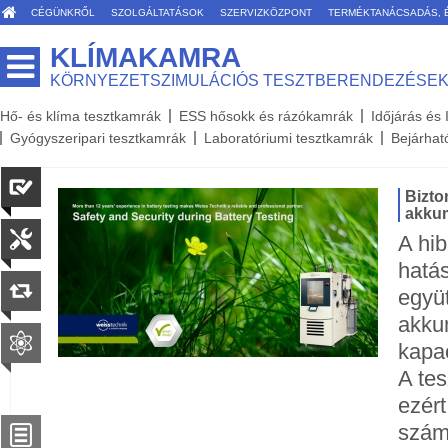
CÉGÜNKRŐL
SZOLGÁLTATÁSOK
SZERVIZKÖZPONT
TERMÉKTANÁCSADÁS, 
KLÍMAKAMRA
KÖRNYEZETSZIMULÁCIÓS TESZTBERENDEZÉSE
Hő- és klíma tesztkamrák
ESS hősokk és rázókamrák
Időjárás és
Gyógyszeripari tesztkamrák
Laboratóriumi tesztkamrák
Bejárhat
Bizto
akkum
A hi
hatá
együ
akkum
kapa
A tes
ezért
szám