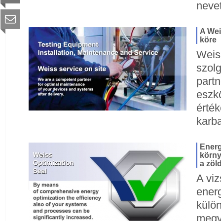
nevet
A Wei
köre
Weiss
szol
part
eszk
érték
karba
Energ
körny
a zöl
A vi
ener
külön
megva