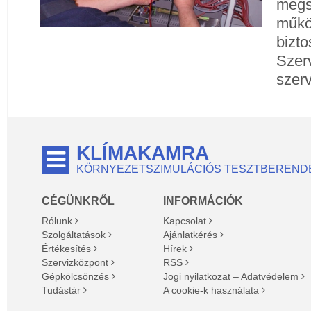
megsz
műkö
bizto
Szerv
szer
KLÍMAKAMRA
KÖRNYEZETSZIMULÁCIÓS TESZTBEREND
CÉGÜNKRŐL
INFORMÁCIÓK
Rólunk
Kapcsolat
Szolgáltatások
Ajánlatkérés
Értékesítés
Hírek
Szervizközpont
RSS
Gépkölcsönzés
Jogi nyilatkozat – Adatvédelem
Tudástár
A cookie-k használata