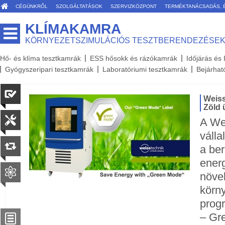
CÉGÜNKRŐL
SZOLGÁLTATÁSOK
SZERVIZKÖZPONT
TERMÉKTANÁCSADÁS, 
KLÍMAKAMRA
KÖRNYEZETSZIMULÁCIÓS TESZTBERENDEZÉSE
Hő- és klíma tesztkamrák
ESS hősokk és rázókamrák
Időjárás és
Gyógyszeripari tesztkamrák
Laboratóriumi tesztkamrák
Bejárhat
Weiss
Zöld
A We
válla
a be
ener
növe
körn
progr
– Gr