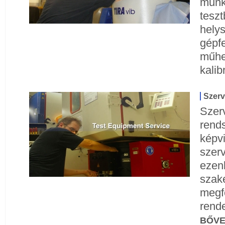
munk
tesz
hely
gépfe
műhe
kalib
Szerv
Szer
rend
képvi
szerv
ezen
szak
megfe
rende
BŐV