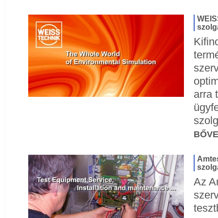
WEISS
szolg
Kifi
termé
szerv
opti
arra 
ügyfe
szolg
BŐV
Amtes
szolg
Az A
szerv
tesz