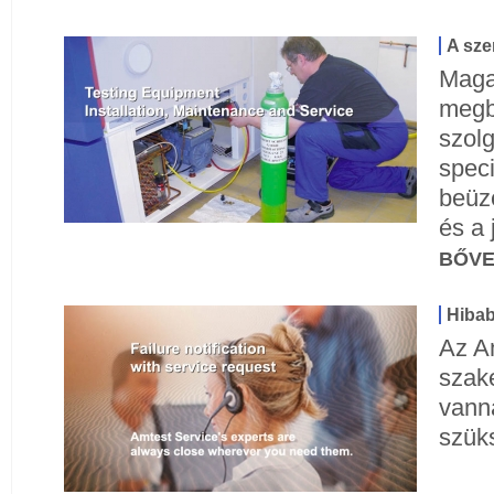
A sze
Maga
megb
szolg
speci
beüz
és a 
BŐV
Hibab
Az A
szak
vanna
szük