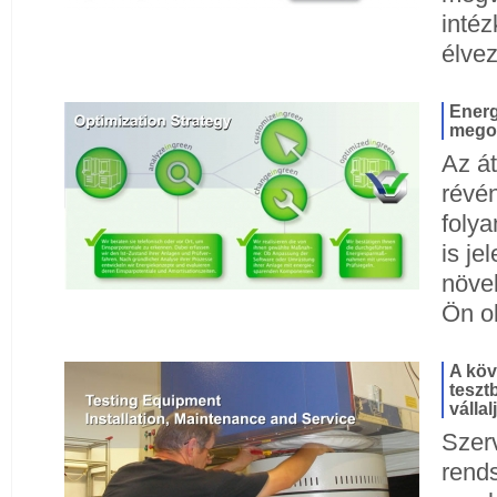
inté
élve
Energ
mego
Az át
révé
foly
is je
növel
Ön ol
A köv
teszt
vállal
Szer
rends