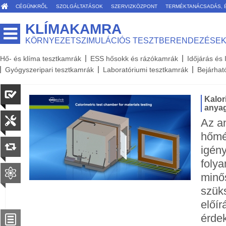
CÉGÜNKRŐL
SZOLGÁLTATÁSOK
SZERVIZKÖZPONT
TERMÉKTANÁCSADÁS, 
KLÍMAKAMRA
KÖRNYEZETSZIMULÁCIÓS TESZTBERENDEZÉSE
Hő- és klíma tesztkamrák
ESS hősokk és rázókamrák
Időjárás és
Gyógyszeripari tesztkamrák
Laboratóriumi tesztkamrák
Bejárhat
Kalor
anyag
Az a
hőmér
igény
folya
minős
szük
előír
érde