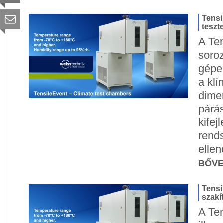
Tensi
teszt
A Te
soro
gépek
a kl
dimen
párás
kifej
rends
ellen
BŐV
Tensi
szakí
A Te