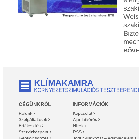
szak
Weis
szak
Bizt
mech
BŐV
KLÍMAKAMRA
KÖRNYEZETSZIMULÁCIÓS TESZTBEREND
CÉGÜNKRŐL
INFORMÁCIÓK
Rólunk
Kapcsolat
Szolgáltatások
Ajánlatkérés
Értékesítés
Hírek
Szervizközpont
RSS
Gépkölcsönzés
Jogi nyilatkozat – Adatvédelem