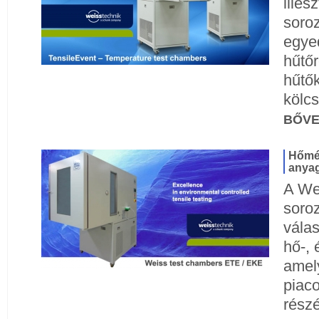
illes
soroz
egye
hűtő
hűtő
kölcs
BŐV
Hőmér
anya
A We
soroz
válas
hő-, 
amel
piac
részé