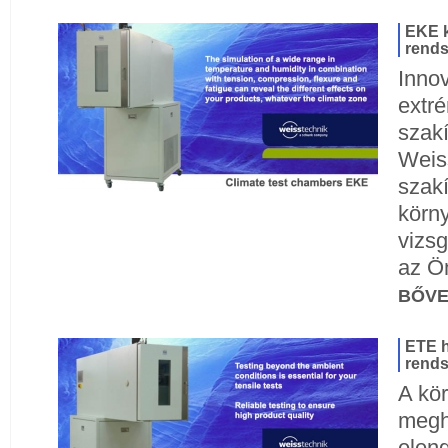
EKE k
rends
Innov
extré
szakí
Weis
szakí
körny
vizs
az Ön
BŐV
ETE h
rends
A kör
megh
elen