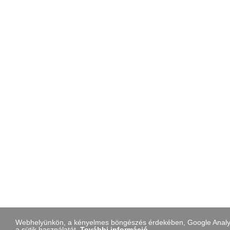
Webhelyünkön, a kényelmes böngészés érdekében, Google Analytic
a sütik használatát.
További információ