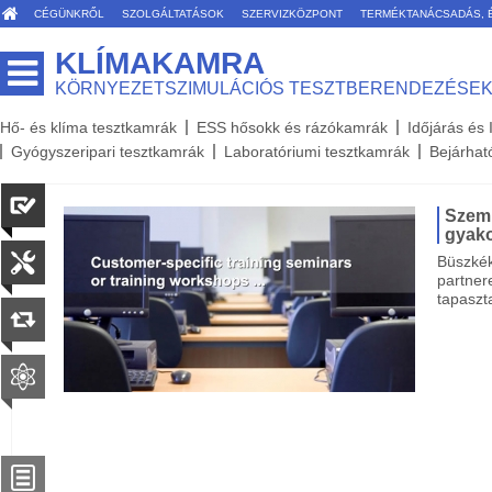
CÉGÜNKRŐL
SZOLGÁLTATÁSOK
SZERVIZKÖZPONT
TERMÉKTANÁCSADÁS, 
KLÍMAKAMRA
KÖRNYEZETSZIMULÁCIÓS TESZTBERENDEZÉSE
Hő- és klíma tesztkamrák
ESS hősokk és rázókamrák
Időjárás és
Gyógyszeripari tesztkamrák
Laboratóriumi tesztkamrák
Bejárhat
Szemi
gyako
Büszkék
partner
tapaszt